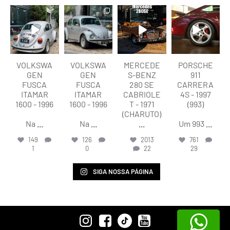
lart.br
lart.br
lart.br
lart.br
Ago 6
Ago 6
Ago 5
Ago 5
VOLKSWA
VOLKSWA
MERCEDE
PORSCHE
GEN
GEN
S-BENZ
911
FUSCA
FUSCA
280 SE
CARRERA
ITAMAR
ITAMAR
CABRIOLE
4S - 1997
1600 - 1996
1600 - 1996
T - 1971
(993)
(CHARUTO)
Na
...
Na
...
...
Um 993
...
149
126
2013
761
1
0
22
29
SIGA NOSSA PÁGINA