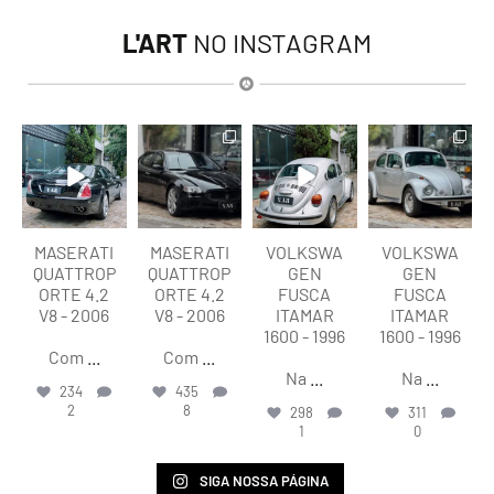
L'ART
NO INSTAGRAM
lart.br
lart.br
lart.br
lart.br
Ago 6
Ago 6
Ago 6
Ago 6
MASERATI
MASERATI
VOLKSWA
VOLKSWA
QUATTROP
QUATTROP
GEN
GEN
ORTE 4.2
ORTE 4.2
FUSCA
FUSCA
V8 - 2006
V8 - 2006
ITAMAR
ITAMAR
1600 - 1996
1600 - 1996
Com
...
Com
...
Na
...
Na
...
234
435
2
8
298
311
1
0
SIGA NOSSA PÁGINA