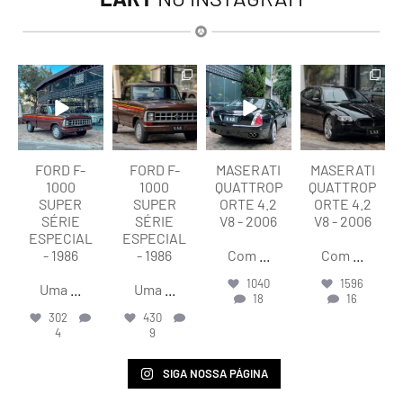
lart.br
lart.br
lart.br
lart.br
Ago 7
Ago 7
Ago 6
Ago 6
FORD F-
FORD F-
MASERATI
MASERATI
1000
1000
QUATTROP
QUATTROP
SUPER
SUPER
ORTE 4.2
ORTE 4.2
SÉRIE
SÉRIE
V8 - 2006
V8 - 2006
ESPECIAL
ESPECIAL
- 1986
- 1986
Com
...
Com
...
1040
1596
Uma
...
Uma
...
18
16
302
430
4
9
SIGA NOSSA PÁGINA