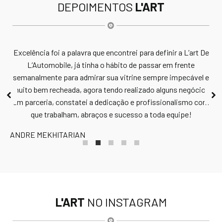
DEPOIMENTOS
L'ART
 5
In
Excelência foi a palavra que encontrei para definir a L’art De
L’Automobile, já tinha o hábito de passar em frente
semanalmente para admirar sua vitrine sempre impecável e
muito bem recheada, agora tendo realizado alguns negócios
em parceria, constatei a dedicação e profissionalismo com
VI
que trabalham, abraços e sucesso a toda equipe!
ANDRE MEKHITARIAN
L'ART
NO INSTAGRAM