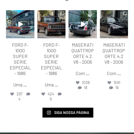
lart.br
lart.br
lart.br
lart.br
Ago 7
Ago 7
Ago 6
Ago 6
FORD F-
FORD F-
MASERATI
MASERATI
1000
1000
QUATTROP
QUATTROP
SUPER
SUPER
ORTE 4.2
ORTE 4.2
SÉRIE
SÉRIE
V8 - 2006
V8 - 2006
ESPECIAL
ESPECIAL
- 1986
- 1986
Com
...
Com
...
1038
1591
Uma
...
Uma
...
18
16
297
424
4
9
SIGA NOSSA PÁGINA