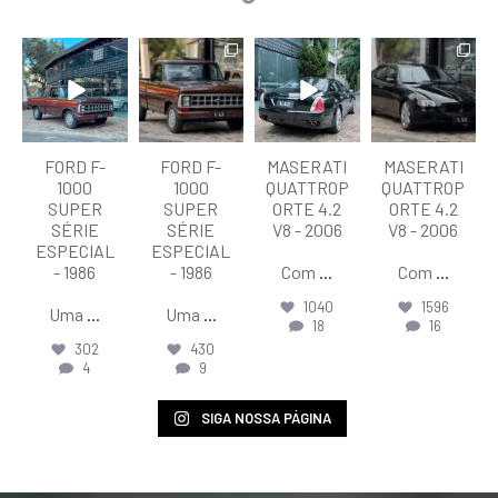
lart.br
lart.br
lart.br
lart.br
Ago 7
Ago 7
Ago 6
Ago 6
FORD F-
FORD F-
MASERATI
MASERATI
1000
1000
QUATTROP
QUATTROP
SUPER
SUPER
ORTE 4.2
ORTE 4.2
SÉRIE
SÉRIE
V8 - 2006
V8 - 2006
ESPECIAL
ESPECIAL
- 1986
- 1986
Com
...
Com
...
1040
1596
Uma
...
Uma
...
18
16
302
430
4
9
SIGA NOSSA PÁGINA