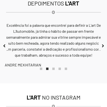
DEPOIMENTOS
L'ART
 5
In
Excelência foi a palavra que encontrei para definir a L’art De
L’Automobile, já tinha o hábito de passar em frente
semanalmente para admirar sua vitrine sempre impecável e
muito bem recheada, agora tendo realizado alguns negócios
em parceria, constatei a dedicação e profissionalismo com
VI
que trabalham, abraços e sucesso a toda equipe!
ANDRE MEKHITARIAN
L'ART
NO INSTAGRAM