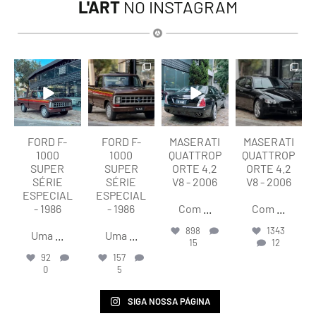
L'ART
NO INSTAGRAM
lart.br
lart.br
lart.br
lart.br
Ago 7
Ago 7
Ago 6
Ago 6
FORD F-
FORD F-
MASERATI
MASERATI
1000
1000
QUATTROP
QUATTROP
SUPER
SUPER
ORTE 4.2
ORTE 4.2
SÉRIE
SÉRIE
V8 - 2006
V8 - 2006
ESPECIAL
ESPECIAL
- 1986
- 1986
Com
...
Com
...
898
1343
Uma
...
Uma
...
15
12
92
157
0
5
SIGA NOSSA PÁGINA