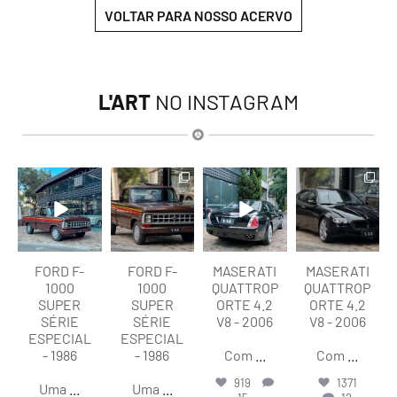
VOLTAR PARA NOSSO ACERVO
L'ART
NO INSTAGRAM
lart.br
lart.br
lart.br
lart.br
Ago 7
Ago 7
Ago 6
Ago 6
FORD F-
FORD F-
MASERATI
MASERATI
1000
1000
QUATTROP
QUATTROP
SUPER
SUPER
ORTE 4.2
ORTE 4.2
SÉRIE
SÉRIE
V8 - 2006
V8 - 2006
ESPECIAL
ESPECIAL
- 1986
- 1986
Com
...
Com
...
919
1371
Uma
...
Uma
...