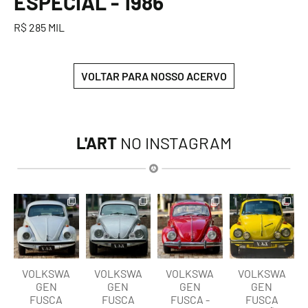
ESPECIAL - 1986
R$ 285 MIL
VOLTAR PARA NOSSO ACERVO
L'ART
NO INSTAGRAM
lart.br
lart.br
lart.br
lart.br
Ago 8
Ago 8
Ago 8
Ago 8
VOLKSWA
VOLKSWA
VOLKSWA
VOLKSWA
GEN
GEN
GEN
GEN
FUSCA
FUSCA
FUSCA -
FUSCA