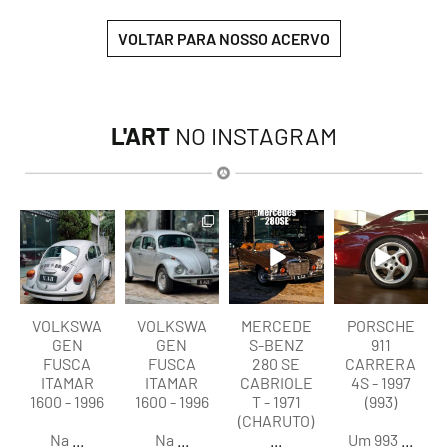
VOLTAR PARA NOSSO ACERVO
L'ART
NO INSTAGRAM
lart.br
lart.br
lart.br
lart.br
Ago 6
Ago 6
Ago 5
Ago 5
VOLKSWA
VOLKSWA
MERCEDE
PORSCHE
GEN
GEN
S-BENZ
911
FUSCA
FUSCA
280 SE
CARRERA
ITAMAR
ITAMAR
CABRIOLE
4S - 1997
1600 - 1996
1600 - 1996
T - 1971
(993)
(CHARUTO)
Na
...
Na
...
...
Um 993
...