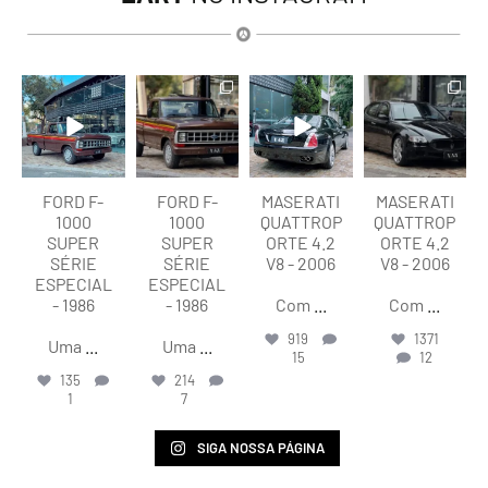
lart.br
lart.br
lart.br
lart.br
Ago 7
Ago 7
Ago 6
Ago 6
FORD F-
FORD F-
MASERATI
MASERATI
1000
1000
QUATTROP
QUATTROP
SUPER
SUPER
ORTE 4.2
ORTE 4.2
SÉRIE
SÉRIE
V8 - 2006
V8 - 2006
ESPECIAL
ESPECIAL
- 1986
- 1986
Com
...
Com
...
919
1371
Uma
...
Uma
...
15
12
135
214
1
7
SIGA NOSSA PÁGINA