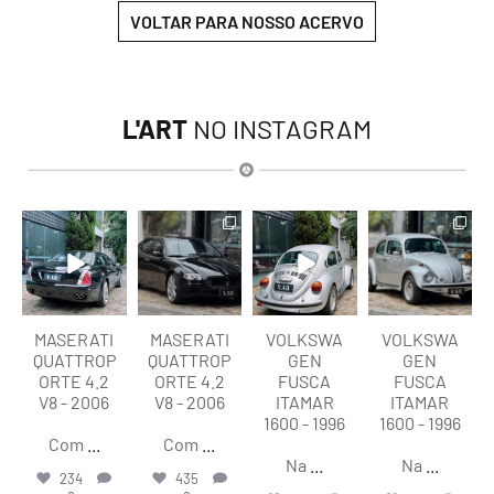
VOLTAR PARA NOSSO ACERVO
L'ART
NO INSTAGRAM
lart.br
lart.br
lart.br
lart.br
Ago 6
Ago 6
Ago 6
Ago 6
MASERATI
MASERATI
VOLKSWA
VOLKSWA
QUATTROP
QUATTROP
GEN
GEN
ORTE 4.2
ORTE 4.2
FUSCA
FUSCA
V8 - 2006
V8 - 2006
ITAMAR
ITAMAR
1600 - 1996
1600 - 1996
Com
...
Com
...
Na
...
Na
...
234
435