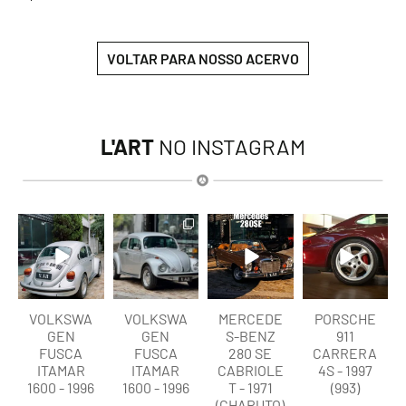
VOLTAR PARA NOSSO ACERVO
L'ART
NO INSTAGRAM
lart.br
lart.br
lart.br
lart.br
Ago 6
Ago 6
Ago 5
Ago 5
VOLKSWA
VOLKSWA
MERCEDE
PORSCHE
GEN
GEN
S-BENZ
911
FUSCA
FUSCA
280 SE
CARRERA
ITAMAR
ITAMAR
CABRIOLE
4S - 1997
1600 - 1996
1600 - 1996
T - 1971
(993)
(CHARUTO)