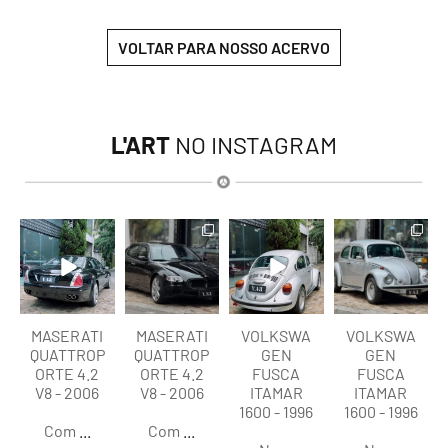
VOLTAR PARA NOSSO ACERVO
L'ART
NO INSTAGRAM
lart.br
lart.br
lart.br
lart.br
Ago 6
Ago 6
Ago 6
Ago 6
MASERATI
MASERATI
VOLKSWA
VOLKSWA
QUATTROP
QUATTROP
GEN
GEN
ORTE 4.2
ORTE 4.2
FUSCA
FUSCA
V8 - 2006
V8 - 2006
ITAMAR
ITAMAR
1600 - 1996
1600 - 1996
Com
...
Com
...