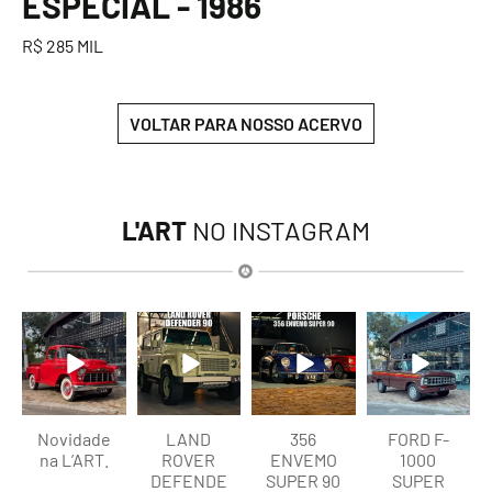
ESPECIAL - 1986
R$ 285 MIL
VOLTAR PARA NOSSO ACERVO
L'ART
NO INSTAGRAM
lart.br
lart.br
lart.br
lart.br
Ago 8
Ago 8
Ago 8
Ago 7
Novidade
LAND
356
FORD F-
na L’ART.
ROVER
ENVEMO
1000
DEFENDE
SUPER 90
SUPER