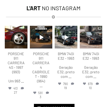
L'ART
NO INSTAGRAM
lart.br
lart.br
lart.br
lart.br
Ago 5
Ago 4
Ago 4
Ago 4
PORSCHE
PORSCHE
BMW 740i
BMW 740i
911
911
E32 - 1993
E32 - 1993
CARRERA
CARRERA
4S - 1997
4
Geração
Geração
(993)
CABRIOLE
E32, preto
E32, preto
T - 1990
com
...
com
...
Um 993
...
(964)
790
879
...
19
10
413
27
591
3