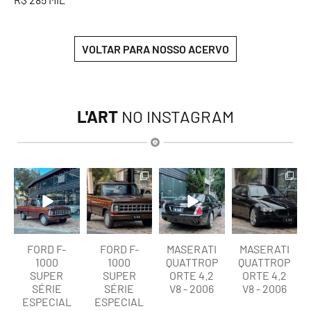
VOLTAR PARA NOSSO ACERVO
L'ART
NO INSTAGRAM
lart.br
lart.br
lart.br
lart.br
Ago 7
Ago 7
Ago 6
Ago 6
FORD F-
FORD F-
MASERATI
MASERATI
1000
1000
QUATTROP
QUATTROP
SUPER
SUPER
ORTE 4.2
ORTE 4.2
SÉRIE
SÉRIE
V8 - 2006
V8 - 2006
ESPECIAL
ESPECIAL