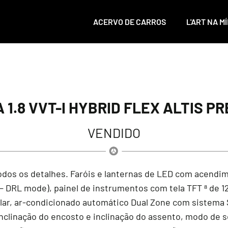
ACERVO DE CARROS
L'ART NA MÍ
1.8 VVT-I HYBRID FLEX ALTIS PR
VENDIDO
dos os detalhes. Faróis e lanternas de LED com acendi
 DRL mode), painel de instrumentos com tela TFT ⁸ de 12,3
olar, ar-condicionado automático Dual Zone com sistem
a, inclinação do encosto e inclinação do assento, modo d