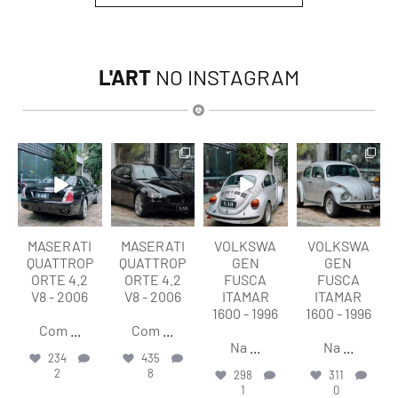
L'ART
NO INSTAGRAM
lart.br
lart.br
lart.br
lart.br
Ago 6
Ago 6
Ago 6
Ago 6
MASERATI
MASERATI
VOLKSWA
VOLKSWA
QUATTROP
QUATTROP
GEN
GEN
ORTE 4.2
ORTE 4.2
FUSCA
FUSCA
V8 - 2006
V8 - 2006
ITAMAR
ITAMAR
1600 - 1996
1600 - 1996
Com
...
Com
...
Na
...
Na
...
234
435
2
8
298
311
1
0