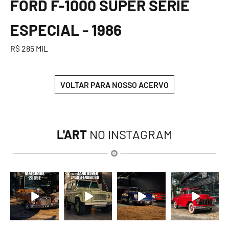
FORD F-1000 SUPER SÉRIE
ESPECIAL - 1986
R$ 285 MIL
VOLTAR PARA NOSSO ACERVO
L'ART
NO INSTAGRAM
lart.br
lart.br
lart.br
lart.br
Ago 9
Ago 9
Ago 9
Ago 9