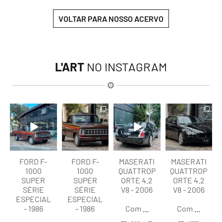
VOLTAR PARA NOSSO ACERVO
L'ART
NO INSTAGRAM
lart.br
lart.br
lart.br
lart.br
Ago 7
Ago 7
Ago 6
Ago 6
FORD F-
FORD F-
MASERATI
MASERATI
1000
1000
QUATTROP
QUATTROP
SUPER
SUPER
ORTE 4.2
ORTE 4.2
SÉRIE
SÉRIE
V8 - 2006
V8 - 2006
ESPECIAL
ESPECIAL
- 1986
- 1986
Com
...
Com
...