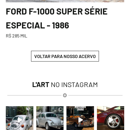
FORD F-1000 SUPER SÉRIE
ESPECIAL - 1986
R$ 285 MIL
VOLTAR PARA NOSSO ACERVO
L'ART
NO INSTAGRAM
lart.br
lart.br
lart.br
lart.br
Ago 6
Ago 6
Ago 5
Ago 5