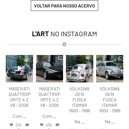
VOLTAR PARA NOSSO ACERVO
L'ART
NO INSTAGRAM
lart.br
lart.br
lart.br
lart.br
Ago 6
Ago 6
Ago 6
Ago 6
MASERATI
MASERATI
VOLKSWA
VOLKSWA
QUATTROP
QUATTROP
GEN
GEN
ORTE 4.2
ORTE 4.2
FUSCA
FUSCA
V8 - 2006
V8 - 2006
ITAMAR
ITAMAR
1600 - 1996
1600 - 1996
Com
...
Com
...
Na
...
Na
...
234
435