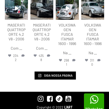
lart.br
lart.br
lart.br
lart.br
Ago 6
Ago 6
Ago 6
Ago 6
MASERATI
MASERATI
VOLKSWA
VOLKSWA
QUATTROP
QUATTROP
GEN
GEN
ORTE 4.2
ORTE 4.2
FUSCA
FUSCA
V8 - 2006
V8 - 2006
ITAMAR
ITAMAR
1600 - 1996
1600 - 1996
Com
...
Com
...
Na
...
Na
...
234
435
2
8
298
311
1
0
SIGA NOSSA PÁGINA
Copyright © 2022
L'ART
WhatsApp