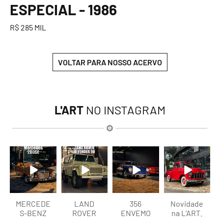
ESPECIAL - 1986
R$ 285 MIL
VOLTAR PARA NOSSO ACERVO
L'ART
NO INSTAGRAM
lart.br
lart.br
lart.br
lart.br
Ago 9
Ago 9
Ago 9
Ago 9
MERCEDE
LAND
356
Novidade
S-BENZ
ROVER
ENVEMO
na L’ART.