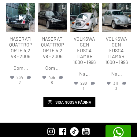
lart.br
lart.br
lart.br
lart.br
Ago 6
Ago 6
Ago 6
Ago 6
MASERATI
MASERATI
VOLKSWA
VOLKSWA
QUATTROP
QUATTROP
GEN
GEN
ORTE 4.2
ORTE 4.2
FUSCA
FUSCA
V8 - 2006
V8 - 2006
ITAMAR
ITAMAR
1600 - 1996
1600 - 1996
Com
...
Com
...
Na
...
Na
...
234
435
2
8
298
311
1
0
SIGA NOSSA PÁGINA