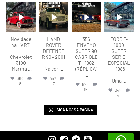
lart.br
lart.br
lart.br
lart.br
Ago 8
Ago 8
Ago 8
Ago 7
Novidade
LAND
356
FORD F-
na L’ART.
ROVER
ENVEMO
1000
DEFENDE
SUPER 90
SUPER
Chevrolet
R 90 - 2001
CABRIOLE
SÉRIE
3100
T - 1982
ESPECIAL
“Martha
...
Na cor
...
(RÉPLICA)
- 1986
...
360
457
Uma
...
8
17
828
15
348
4
SIGA NOSSA PÁGINA