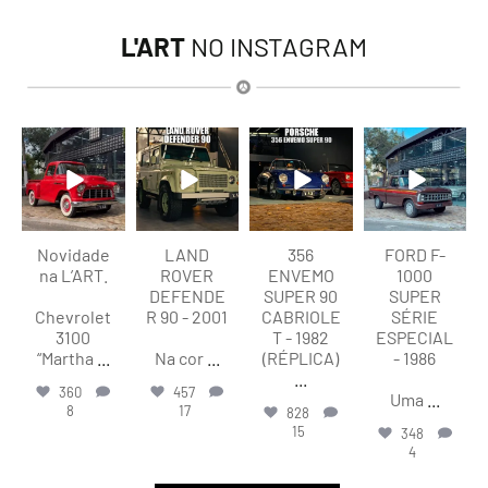
L'ART
NO INSTAGRAM
lart.br
lart.br
lart.br
lart.br
Ago 8
Ago 8
Ago 8
Ago 7
Novidade
LAND
356
FORD F-
na L’ART.
ROVER
ENVEMO
1000
DEFENDE
SUPER 90
SUPER
Chevrolet
R 90 - 2001
CABRIOLE
SÉRIE
3100
T - 1982
ESPECIAL
“Martha
...
Na cor
...
(RÉPLICA)
- 1986
...
360
457
Uma
...
8
17
828
15
348
4