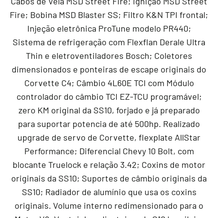
Cabos de Vela MSD Street Fire; Ignição MSD Street
Fire; Bobina MSD Blaster SS; Filtro K&N TPI frontal;
Injeção eletrônica ProTune modelo PR440;
Sistema de refrigeração com Flexflan Derale Ultra
Thin e eletroventiladores Bosch; Coletores
dimensionados e ponteiras de escape originais do
Corvette C4; Câmbio 4L60E TCI com Módulo
controlador do câmbio TCI EZ-TCU programável;
zero KM original da SS10, forjado e já preparado
para suportar potencia de até 500hp. Realizado
upgrade de servo de Corvette, flexplate AllStar
Performance; Diferencial Chevy 10 Bolt, com
blocante Truelock e relação 3.42; Coxins de motor
originais da SS10; Suportes de câmbio originais da
SS10; Radiador de alumínio que usa os coxins
originais. Volume interno redimensionado para o