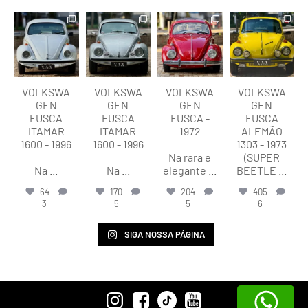
lart.br
lart.br
lart.br
lart.br
Ago 8
Ago 8
Ago 8
Ago 8
VOLKSWA
VOLKSWA
VOLKSWA
VOLKSWA
GEN
GEN
GEN
GEN
FUSCA
FUSCA
FUSCA -
FUSCA
ITAMAR
ITAMAR
1972
ALEMÃO
1600 - 1996
1600 - 1996
1303 - 1973
Na rara e
(SUPER
Na
...
Na
...
elegante
...
BEETLE
...
64
170
204
405
3
5
5
6
SIGA NOSSA PÁGINA