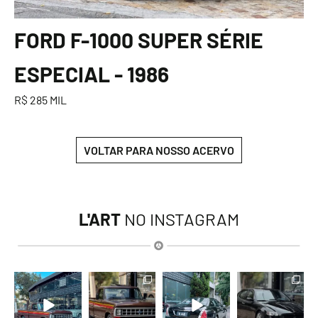
FORD F-1000 SUPER SÉRIE
ESPECIAL - 1986
R$ 285 MIL
VOLTAR PARA NOSSO ACERVO
L'ART
NO INSTAGRAM
lart.br
lart.br
lart.br
lart.br
Ago 7
Ago 7
Ago 6
Ago 6