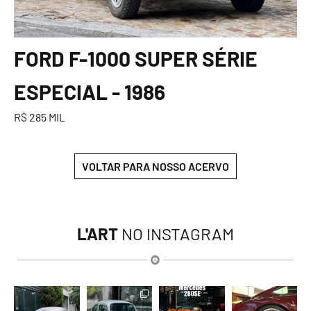
FORD F-1000 SUPER SÉRIE
ESPECIAL - 1986
R$ 285 MIL
VOLTAR PARA NOSSO ACERVO
L'ART
NO INSTAGRAM
lart.br
lart.br
lart.br
lart.br
Ago 6
Ago 6
Ago 5
Ago 5