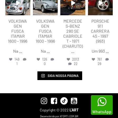
VOLKSWA
VOLKSWA
MERCEDE
PORSCHE
GEN
GEN
S-BENZ
911
FUSCA
FUSCA
280 SE
CARRERA
ITAMAR
ITAMAR
CABRIOLE
4S - 1997
1600 - 1996
1600 - 1996
T - 1971
(993)
(CHARUTO)
Na
...
Na
...
...
Um 993
...
149
126
2013
761
1
0
22
29
SIGA NOSSA PÁGINA
Copyright © 2022
L'ART
WhatsApp
Desenvolvido por ATOMTI.COM.BR