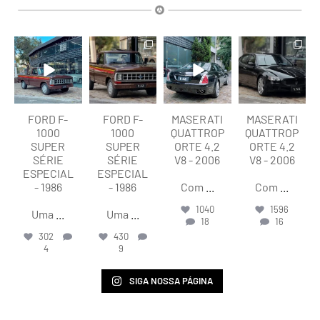
lart.br
lart.br
lart.br
lart.br
Ago 7
Ago 7
Ago 6
Ago 6
FORD F-
FORD F-
MASERATI
MASERATI
1000
1000
QUATTROP
QUATTROP
SUPER
SUPER
ORTE 4.2
ORTE 4.2
SÉRIE
SÉRIE
V8 - 2006
V8 - 2006
ESPECIAL
ESPECIAL
- 1986
- 1986
Com
...
Com
...
1040
1596
Uma
...
Uma
...
18
16
302
430
4
9
SIGA NOSSA PÁGINA