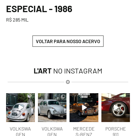
ESPECIAL - 1986
R$ 285 MIL
VOLTAR PARA NOSSO ACERVO
L'ART
NO INSTAGRAM
lart.br
lart.br
lart.br
lart.br
Ago 6
Ago 6
Ago 5
Ago 5
VOLKSWA
VOLKSWA
MERCEDE
PORSCHE
GEN
GEN
S-BENZ
911