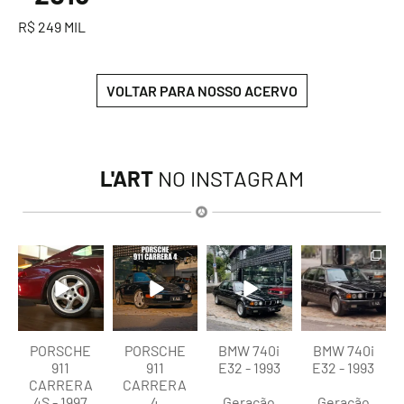
R$ 249 MIL
VOLTAR PARA NOSSO ACERVO
L'ART
NO INSTAGRAM
lart.br
lart.br
lart.br
lart.br
Ago 5
Ago 4
Ago 4
Ago 4
PORSCHE
PORSCHE
BMW 740i
BMW 740i
911
911
E32 - 1993
E32 - 1993
CARRERA
CARRERA
4S - 1997
4
Geração
Geração