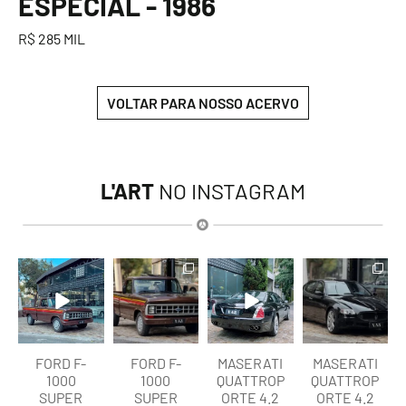
ESPECIAL - 1986
R$ 285 MIL
VOLTAR PARA NOSSO ACERVO
L'ART
NO INSTAGRAM
lart.br
lart.br
lart.br
lart.br
Ago 7
Ago 7
Ago 6
Ago 6
FORD F-
FORD F-
MASERATI
MASERATI
1000
1000
QUATTROP
QUATTROP
SUPER
SUPER
ORTE 4.2
ORTE 4.2