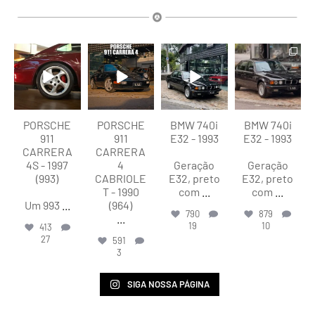
lart.br
lart.br
lart.br
lart.br
Ago 5
Ago 4
Ago 4
Ago 4
PORSCHE
PORSCHE
BMW 740i
BMW 740i
911
911
E32 - 1993
E32 - 1993
CARRERA
CARRERA
4S - 1997
4
Geração
Geração
(993)
CABRIOLE
E32, preto
E32, preto
T - 1990
com
...
com
...
Um 993
...
(964)
790
879
...
19
10
413
27
591
3
SIGA NOSSA PÁGINA