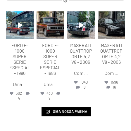
lart.br
lart.br
lart.br
lart.br
Ago 7
Ago 7
Ago 6
Ago 6
FORD F-
FORD F-
MASERATI
MASERATI
1000
1000
QUATTROP
QUATTROP
SUPER
SUPER
ORTE 4.2
ORTE 4.2
SÉRIE
SÉRIE
V8 - 2006
V8 - 2006
ESPECIAL
ESPECIAL
- 1986
- 1986
Com
...
Com
...
1040
1596
Uma
...
Uma
...
18
16
302
430
4
9
SIGA NOSSA PÁGINA