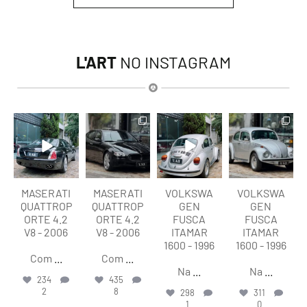
L'ART
NO INSTAGRAM
lart.br
lart.br
lart.br
lart.br
Ago 6
Ago 6
Ago 6
Ago 6
MASERATI
MASERATI
VOLKSWA
VOLKSWA
QUATTROP
QUATTROP
GEN
GEN
ORTE 4.2
ORTE 4.2
FUSCA
FUSCA
V8 - 2006
V8 - 2006
ITAMAR
ITAMAR
1600 - 1996
1600 - 1996
Com
...
Com
...
Na
...
Na
...
234
435
2
8
298
311
1
0