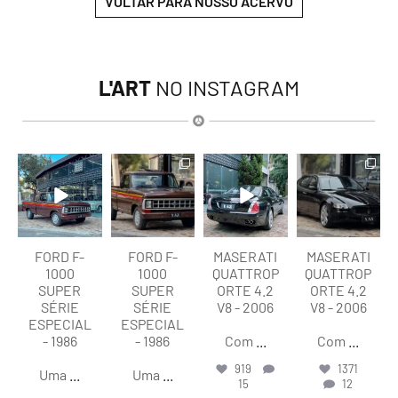
VOLTAR PARA NOSSO ACERVO
L'ART
NO INSTAGRAM
lart.br
lart.br
lart.br
lart.br
Ago 7
Ago 7
Ago 6
Ago 6
FORD F-
FORD F-
MASERATI
MASERATI
1000
1000
QUATTROP
QUATTROP
SUPER
SUPER
ORTE 4.2
ORTE 4.2
SÉRIE
SÉRIE
V8 - 2006
V8 - 2006
ESPECIAL
ESPECIAL
- 1986
- 1986
Com
...
Com
...
919
1371
Uma
...
Uma
...
15
12