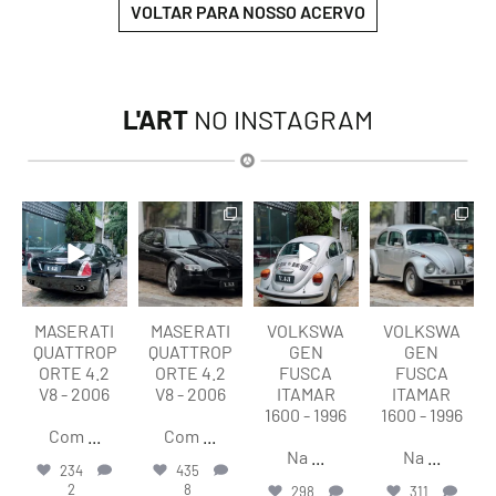
VOLTAR PARA NOSSO ACERVO
L'ART
NO INSTAGRAM
lart.br
lart.br
lart.br
lart.br
Ago 6
Ago 6
Ago 6
Ago 6
MASERATI
MASERATI
VOLKSWA
VOLKSWA
QUATTROP
QUATTROP
GEN
GEN
ORTE 4.2
ORTE 4.2
FUSCA
FUSCA
V8 - 2006
V8 - 2006
ITAMAR
ITAMAR
1600 - 1996
1600 - 1996
Com
...
Com
...
Na
...
Na
...
234
435
2
8
298
311