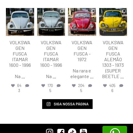
lart.br
lart.br
lart.br
lart.br
Ago 8
Ago 8
Ago 8
Ago 8
VOLKSWA
VOLKSWA
VOLKSWA
VOLKSWA
GEN
GEN
GEN
GEN
FUSCA
FUSCA
FUSCA -
FUSCA
ITAMAR
ITAMAR
1972
ALEMÃO
1600 - 1996
1600 - 1996
1303 - 1973
Na rara e
(SUPER
Na
...
Na
...
elegante
...
BEETLE
...
64
170
204
405
3
5
5
6
SIGA NOSSA PÁGINA