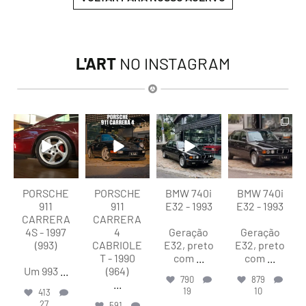
L'ART
NO INSTAGRAM
lart.br
lart.br
lart.br
lart.br
Ago 5
Ago 4
Ago 4
Ago 4
PORSCHE
PORSCHE
BMW 740i
BMW 740i
911
911
E32 - 1993
E32 - 1993
CARRERA
CARRERA
4S - 1997
4
Geração
Geração
(993)
CABRIOLE
E32, preto
E32, preto
T - 1990
com
...
com
...
Um 993
...
(964)
790
879
...
19
10
413
27
591