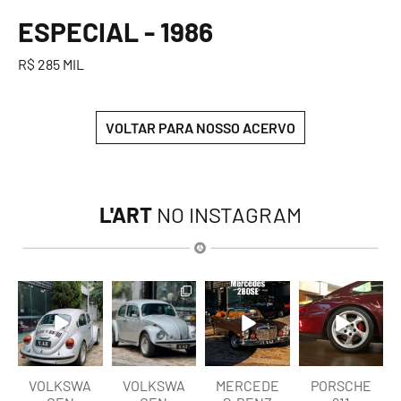
ESPECIAL - 1986
R$ 285 MIL
VOLTAR PARA NOSSO ACERVO
L'ART
NO INSTAGRAM
lart.br
lart.br
lart.br
lart.br
Ago 6
Ago 6
Ago 5
Ago 5
VOLKSWA
VOLKSWA
MERCEDE
PORSCHE