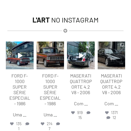
L'ART
NO INSTAGRAM
lart.br
lart.br
lart.br
lart.br
Ago 7
Ago 7
Ago 6
Ago 6
FORD F-
FORD F-
MASERATI
MASERATI
1000
1000
QUATTROP
QUATTROP
SUPER
SUPER
ORTE 4.2
ORTE 4.2
SÉRIE
SÉRIE
V8 - 2006
V8 - 2006
ESPECIAL
ESPECIAL
- 1986
- 1986
Com
...
Com
...
919
1371
Uma
...
Uma
...
15
12
135
214
1
7