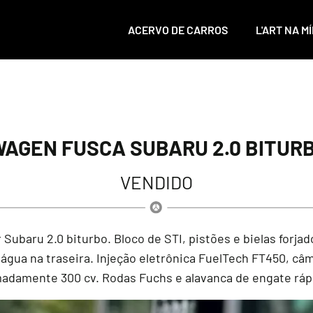
ACERVO DE CARROS
L'ART NA MÍ
AGEN FUSCA SUBARU 2.0 BITURBO
VENDIDO
Subaru 2.0 biturbo. Bloco de STI, pistões e bielas forj
água na traseira. Injeção eletrônica FuelTech FT450, câmb
madamente 300 cv. Rodas Fuchs e alavanca de engate rá