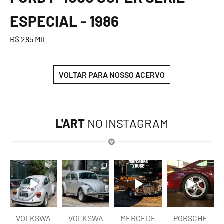
ESPECIAL - 1986
R$ 285 MIL
VOLTAR PARA NOSSO ACERVO
L'ART
NO INSTAGRAM
lart.br
lart.br
lart.br
lart.br
Ago 6
Ago 6
Ago 5
Ago 5
VOLKSWA
VOLKSWA
MERCEDE
PORSCHE