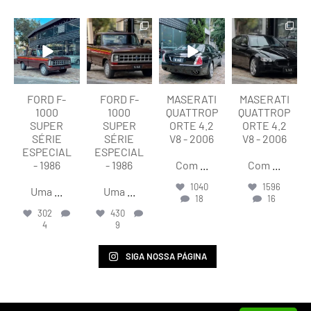
lart.br
lart.br
lart.br
lart.br
Ago 7
Ago 7
Ago 6
Ago 6
FORD F-
FORD F-
MASERATI
MASERATI
1000
1000
QUATTROP
QUATTROP
SUPER
SUPER
ORTE 4.2
ORTE 4.2
SÉRIE
SÉRIE
V8 - 2006
V8 - 2006
ESPECIAL
ESPECIAL
- 1986
- 1986
Com
...
Com
...
1040
1596
Uma
...
Uma
...
18
16
302
430
4
9
SIGA NOSSA PÁGINA