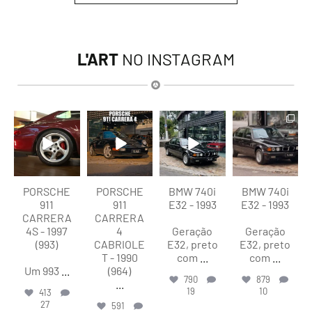
L'ART
NO INSTAGRAM
lart.br
lart.br
lart.br
lart.br
Ago 5
Ago 4
Ago 4
Ago 4
PORSCHE
PORSCHE
BMW 740i
BMW 740i
911
911
E32 - 1993
E32 - 1993
CARRERA
CARRERA
4S - 1997
4
Geração
Geração
(993)
CABRIOLE
E32, preto
E32, preto
T - 1990
com
...
com
...
Um 993
...
(964)
790
879
...
19
10
413
27
591