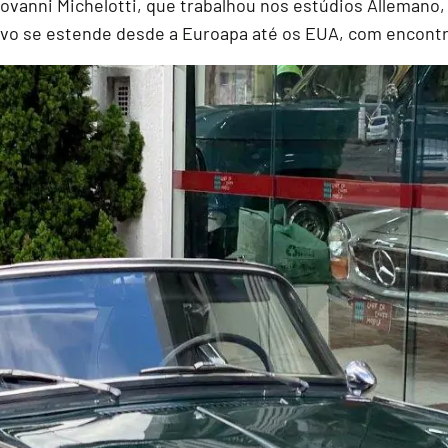
ovanni Michelotti, que trabalhou nos estúdios Allemano, 
rtivo se estende desde a Euroapa até os EUA, com encontr