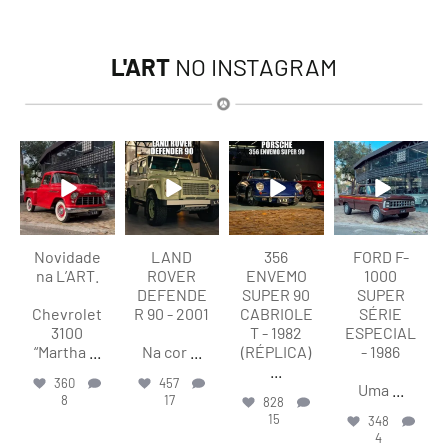
L'ART
NO INSTAGRAM
lart.br
lart.br
lart.br
lart.br
Ago 8
Ago 8
Ago 8
Ago 7
Novidade
LAND
356
FORD F-
na L’ART.
ROVER
ENVEMO
1000
DEFENDE
SUPER 90
SUPER
Chevrolet
R 90 - 2001
CABRIOLE
SÉRIE
3100
T - 1982
ESPECIAL
“Martha
...
Na cor
...
(RÉPLICA)
- 1986
...
360
457
Uma
...
8
17
828
15
348
4