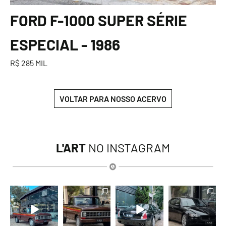
FORD F-1000 SUPER SÉRIE
ESPECIAL - 1986
R$ 285 MIL
VOLTAR PARA NOSSO ACERVO
L'ART
NO INSTAGRAM
lart.br
lart.br
lart.br
lart.br
Ago 7
Ago 7
Ago 6
Ago 6